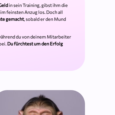
Geld
in sein Training, gibst ihm die
im feinsten Anzug los. Doch all
hte gemacht
, sobald er den Mund
 während du von deinem Mitarbeiter
bei.
Du fürchtest um den Erfolg