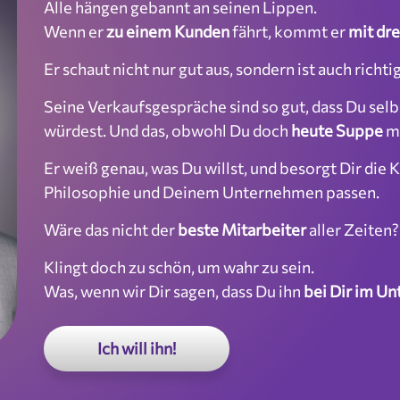
Alle hängen gebannt an seinen Lippen.
Wenn er
zu einem Kunden
fährt, kommt er
mit dre
Er schaut nicht nur gut aus, sondern ist auch richti
Seine Verkaufsgespräche sind so gut, dass Du selb
würdest. Und das, obwohl Du doch
heute Suppe
m
Er weiß genau, was Du willst, und besorgt Dir die K
Philosophie und Deinem Unternehmen passen.
Wäre das nicht der
beste Mitarbeiter
aller Zeiten?
Klingt doch zu schön, um wahr zu sein.
Was, wenn wir Dir sagen, dass Du ihn
bei Dir im U
Ich will ihn!