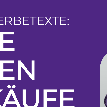
RBETEXTE:
E
TEN
KÄUFE