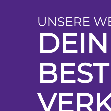
UNSERE WE
DEIN
BES
VER