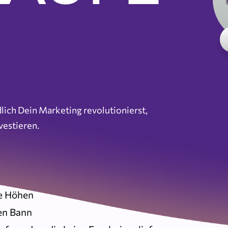
ich Dein Marketing revolutionierst,
vestieren.
ue Höhen
en Bann