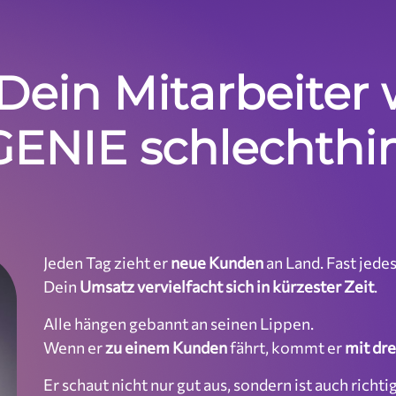
, Dein Mitarbeiter
NIE schlechthin
Jeden Tag zieht er
neue Kunden
an Land. Fast jedes
Dein
Umsatz vervielfacht sich in kürzester Zeit
.
Alle hängen gebannt an seinen Lippen.
Wenn er
zu einem Kunden
fährt, kommt er
mit dre
Er schaut nicht nur gut aus, sondern ist auch richti