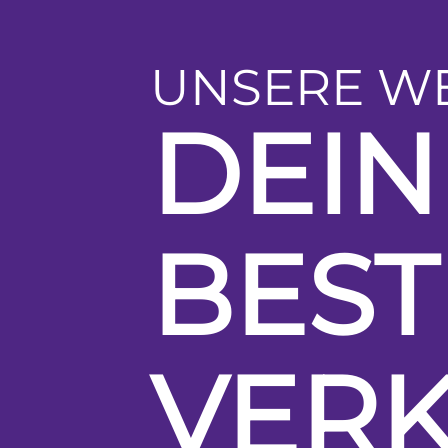
UNSERE WE
DEIN
BES
VER