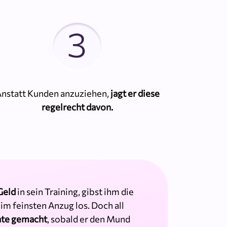
nstatt Kunden anzuziehen,
jagt er diese
regelrecht davon.
Geld
in sein Training, gibst ihm die
im feinsten Anzug los. Doch all
hte gemacht
, sobald er den Mund