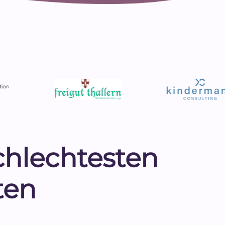
schlechtesten
ten