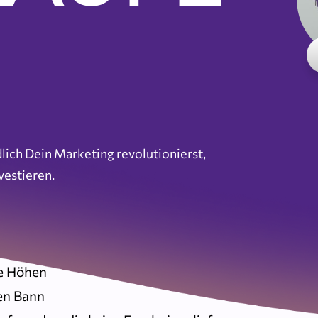
ich Dein Marketing revolutionierst,
vestieren.
ue Höhen
en Bann