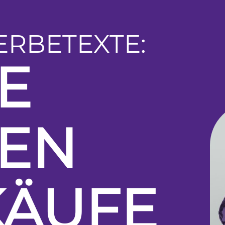
RBETEXTE:
E
TEN
KÄUFE